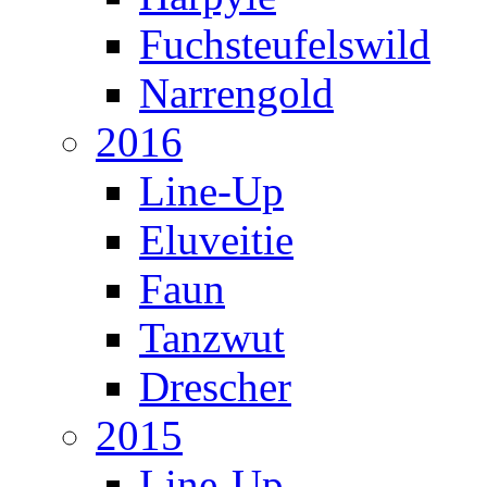
Fuchsteufelswild
Narrengold
2016
Line-Up
Eluveitie
Faun
Tanzwut
Drescher
2015
Line-Up