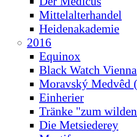
Der Medicus
Mittelalterhandel
Heidenakademie
2016
Equinox
Black Watch Vienna
Moravský Medvêd (
Einherier
Tränke "zum wilden
Die Metsiederey