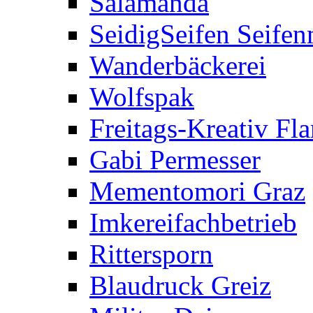
Salamanda
SeidigSeifen Seife
Wanderbäckerei
Wolfspak
Freitags-Kreativ F
Gabi Permesser
Mementomori Graz
Imkereifachbetrieb
Rittersporn
Blaudruck Greiz