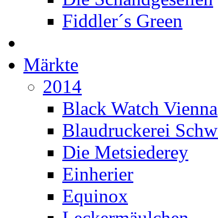
Fiddler´s Green
Märkte
2014
Black Watch Vienna
Blaudruckerei Sch
Die Metsiederey
Einherier
Equinox
Leckermäulchen