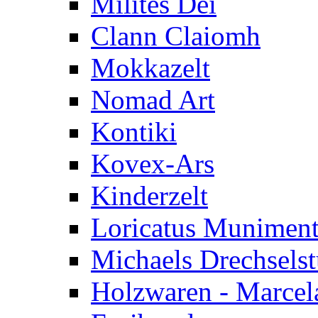
Milites Dei
Clann Claiomh
Mokkazelt
Nomad Art
Kontiki
Kovex-Ars
Kinderzelt
Loricatus Munimen
Michaels Drechsels
Holzwaren - Marcel