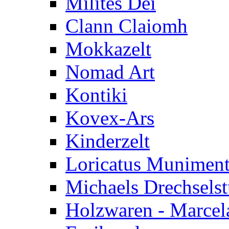
Milites Dei
Clann Claiomh
Mokkazelt
Nomad Art
Kontiki
Kovex-Ars
Kinderzelt
Loricatus Munimen
Michaels Drechsels
Holzwaren - Marcel