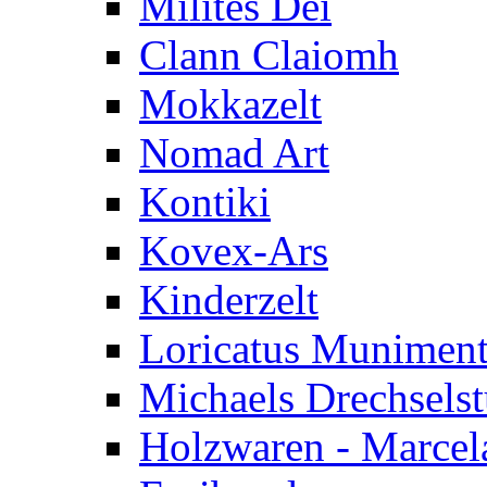
Milites Dei
Clann Claiomh
Mokkazelt
Nomad Art
Kontiki
Kovex-Ars
Kinderzelt
Loricatus Munimen
Michaels Drechsels
Holzwaren - Marcel