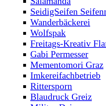
Salamanda
SeidigSeifen Seife
Wanderbäckerei
Wolfspak
Freitags-Kreativ F
Gabi Permesser
Mementomori Graz
Imkereifachbetrieb
Rittersporn
Blaudruck Greiz