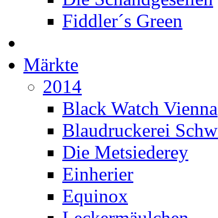
Fiddler´s Green
Märkte
2014
Black Watch Vienna
Blaudruckerei Sch
Die Metsiederey
Einherier
Equinox
Leckermäulchen