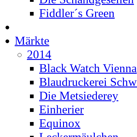
Fiddler´s Green
Märkte
2014
Black Watch Vienna
Blaudruckerei Sch
Die Metsiederey
Einherier
Equinox
Leckermäulchen