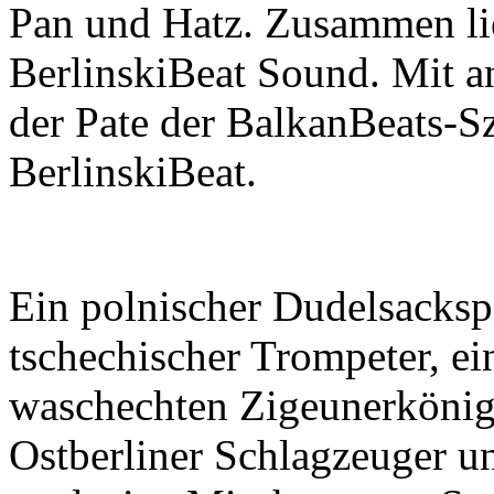
Pan und Hatz. Zusammen lie
BerlinskiBeat Sound. Mit a
der Pate der BalkanBeats-Sz
BerlinskiBeat.
Ein polnischer Dudelsackspie
tschechischer Trompeter, ei
waschechten Zigeunerkönigs
Ostberliner Schlagzeuger un