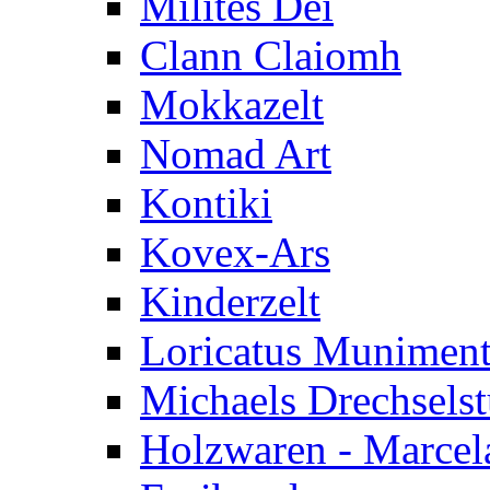
Milites Dei
Clann Claiomh
Mokkazelt
Nomad Art
Kontiki
Kovex-Ars
Kinderzelt
Loricatus Munimen
Michaels Drechsels
Holzwaren - Marcel