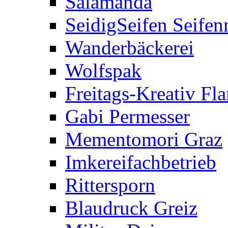
Salamanda
SeidigSeifen Seife
Wanderbäckerei
Wolfspak
Freitags-Kreativ F
Gabi Permesser
Mementomori Graz
Imkereifachbetrieb
Rittersporn
Blaudruck Greiz