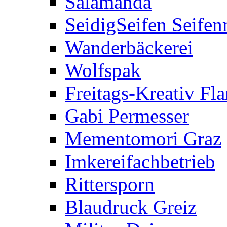
Salamanda
SeidigSeifen Seife
Wanderbäckerei
Wolfspak
Freitags-Kreativ F
Gabi Permesser
Mementomori Graz
Imkereifachbetrieb
Rittersporn
Blaudruck Greiz