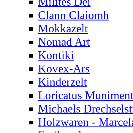
Milites Dei
Clann Claiomh
Mokkazelt
Nomad Art
Kontiki
Kovex-Ars
Kinderzelt
Loricatus Munimen
Michaels Drechsels
Holzwaren - Marcel