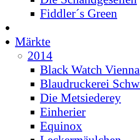
Fiddler´s Green
Märkte
2014
Black Watch Vienna
Blaudruckerei Sch
Die Metsiederey
Einherier
Equinox
Leckermäulchen