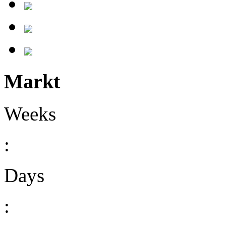
Markt
Weeks
:
Days
: